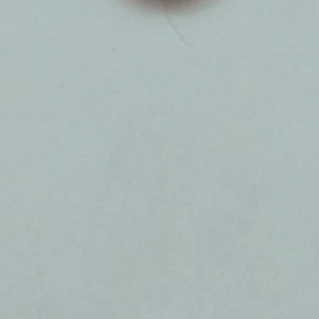
ט 1
ט 1
ט 1
ט 1
ט 1
ט 1
ט 1
ט 1