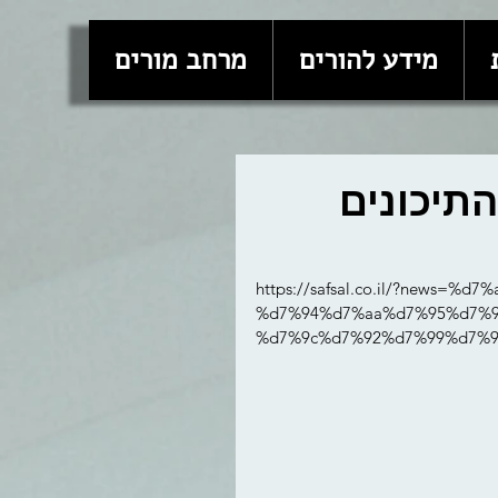
מידע להורים
מרחב מורים
תיכונים
https://safsal.co.il/?news
%d7%94%d7%aa%d7%95%d7%9
%d7%9c%d7%92%d7%99%d7%