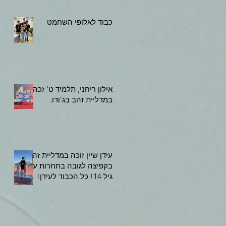
כבוד לאלופי השחמט
אילון ריחני, תלמיד ט' זכה
במדליית זהב בג'ודו.
עידן שיין זוכה במדליית זהב
בקפיצה לגובה בתחרות עד
גיל 14! כל הכבוד לעידן!