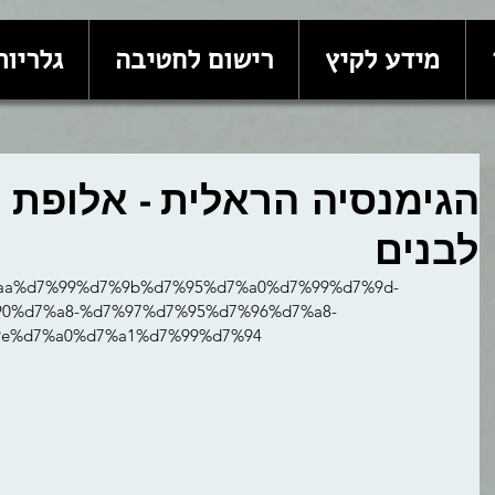
מידע לקיץ
רישום לחטיבה
גלריות
הגימנסיה הראלית - אלופת ה
לבנים
=%d7%aa%d7%99%d7%9b%d7%95%d7%a0%d7%99%d7%9d-
0%d7%a8-%d7%97%d7%95%d7%96%d7%a8-
9e%d7%a0%d7%a1%d7%99%d7%94