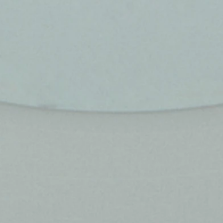
ט 1
ט 1
ט 1