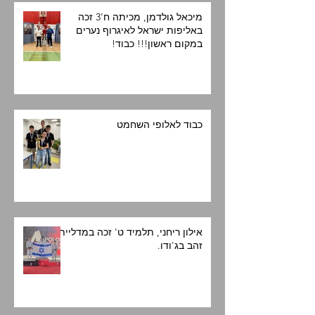
מיכאל גולדמן, מכיתה ח'3 זכה
באליפות ישראל לאיגרוף נערים
במקום ראשון!!! כבוד!
כבוד לאלופי השחמט
אילון ריחני, תלמיד ט' זכה במדליית
זהב בג'ודו.