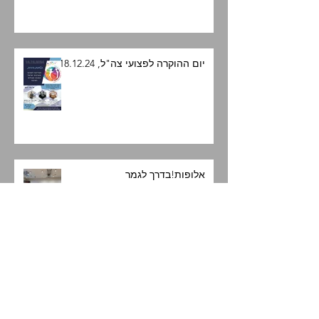
יום ההוקרה לפצועי צה"ל, 18.12.24
אלופות!בדרך לגמר
Archive
פברואר 2026
(1)
פוסט