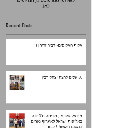
כשיתפרסמו פוסטים, הם יופיעו
כאן.
Recent Posts
אלוף האלופים- דביר זריהן !
30 שנים לרצח יצחק רבין
מיכאל גולדמן, מכיתה ח'3 זכה
באליפות ישראל לאיגרוף נערים
במקום ראשון!!! כבוד!