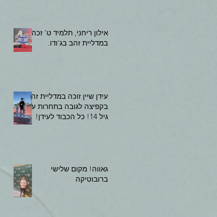
אילון ריחני, תלמיד ט' זכה
במדליית זהב בג'ודו.
עידן שיין זוכה במדליית זהב
בקפיצה לגובה בתחרות עד
גיל 14! כל הכבוד לעידן!
גאווה! מקום שלישי
ברובוטיקה