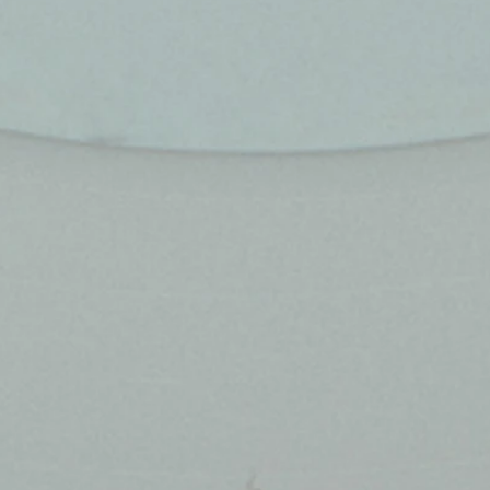
ט 1
ט 1
ט 1