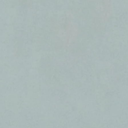
ט 1
ט 1
ט 1
ט 1
ט 1
ט 1