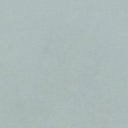
ט 1
ט 1
ט 1
ט 1
ט 1
ט 1
ט 1
ט 1
ט 1
ט 1